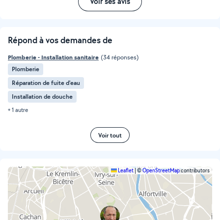
Voir ses avis
Répond à vos demandes de
Plomberie - Installation sanitaire
(34 réponses)
Plomberie
Réparation de fuite d'eau
Installation de douche
+ 1 autre
Voir tout
Leaflet
|
©
OpenStreetMap
contributors