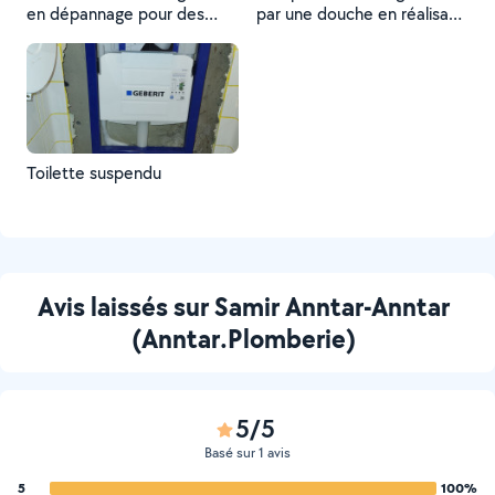
en dépannage pour des
par une douche en réalisant
solutions rapides et
des travaux sur mesures
efficaces.
pour tous les budgets et
l'accès plus fluide et
sécurisé au quotidien.
Toilette suspendu
Avis laissés sur Samir Anntar-Anntar
(Anntar.Plomberie)
5/5
Basé sur 1 avis
5
100%