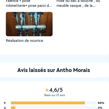
Faience + pose
Pose du bac a douche , du
robinetterie+ pose paroi de
meuble vasque , de la
douche
vasque et la robinetterie
Réalisation de nourrice
Avis laissés sur Antho Morais
4,6/5
Basé sur 21 avis
5
86%
4
5%