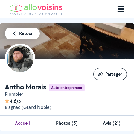
Retour
Partager
Partager
Antho Morais
Auto-entrepreneur
Plombier
4,6/5
Blagnac (Grand Noble)
Accueil
Photos
(
3
)
Avis (21)