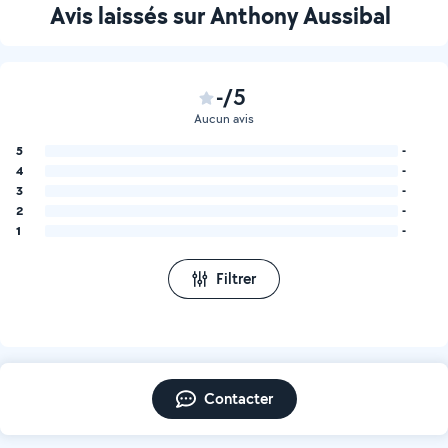
Avis laissés sur Anthony Aussibal
-/5
Aucun avis
5
-
4
-
3
-
2
-
1
-
Filtrer
Contacter