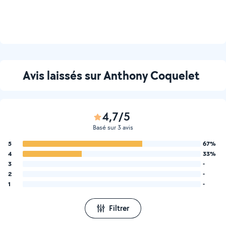
Avis laissés sur Anthony Coquelet
4,7/5
Basé sur 3 avis
5
67%
4
33%
3
-
2
-
1
-
Filtrer