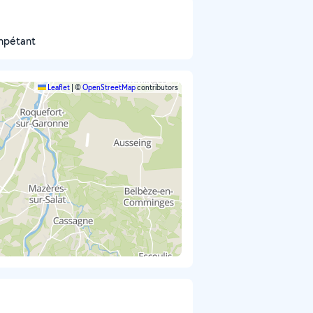
ompétant
Leaflet
|
©
OpenStreetMap
contributors