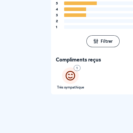
5
4
3
2
1
Filtrer
Compliments reçus
1
Très sympathique