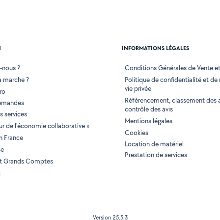
N
INFORMATIONS LÉGALES
-nous ?
Conditions Générales de Vente et 
 marche ?
Politique de confidentialité et de
vie privée
ro
Référencement, classement des 
demandes
contrôle des avis
 services
Mentions légales
tur de l'économie collaborative »
Cookies
en France
Location de matériel
se
Prestation de services
 et Grands Comptes
t
Version 25.5.3