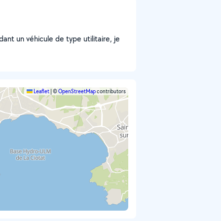
nt un véhicule de type utilitaire, je
Leaflet
|
©
OpenStreetMap
contributors