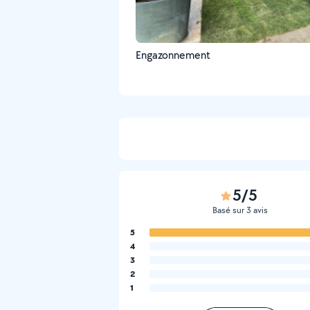
Engazonnement
5/5
Basé sur 3 avis
5
4
3
2
1