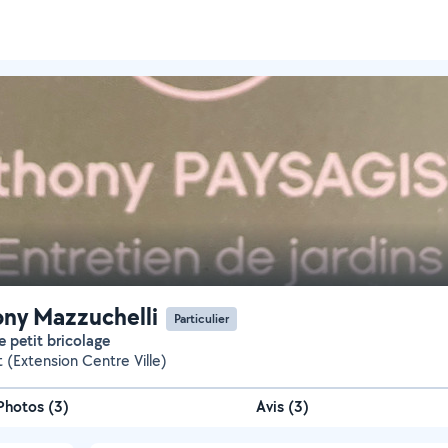
ny Mazzuchelli
Particulier
e petit bricolage
t (Extension Centre Ville)
Photos
(
3
)
Avis (3)