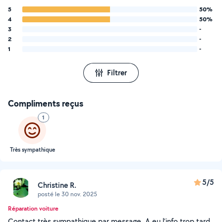
5
50%
4
50%
3
-
2
-
1
-
Filtrer
Compliments reçus
1
Très sympathique
5/5
Christine R.
posté le 30 nov. 2025
Réparation voiture
Contact très sympathique par message. A eu l’info trop tard