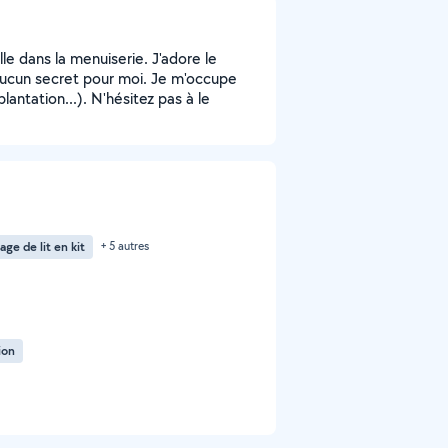
ille dans la menuiserie. J'adore le
aucun secret pour moi. Je m'occupe
plantation...). N'hésitez pas à le
ge de lit en kit
+ 5 autres
ion