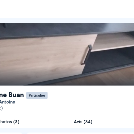
ne Buan
Particulier
 Antoine
t)
Photos
(
3
)
Avis (34)