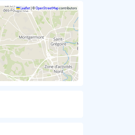
Leaflet
|
©
OpenStreetMap
contributors