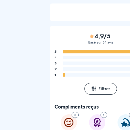
4,9/5
Basé sur 34 avis
5
4
3
2
1
Filtrer
Compliments reçus
2
1