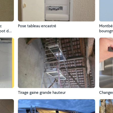
c
Pose tableau encastré
Montbél
foot de
bourogn
Tirage gaine grande hauteur
Changem