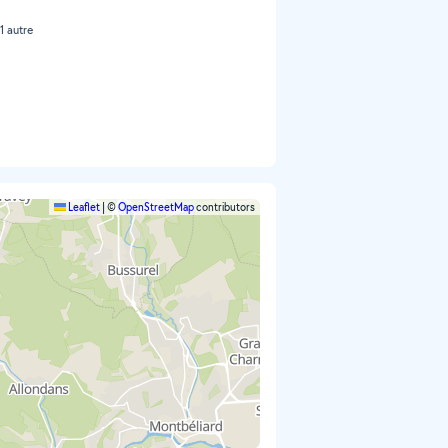
 1 autre
Leaflet
|
©
OpenStreetMap
contributors