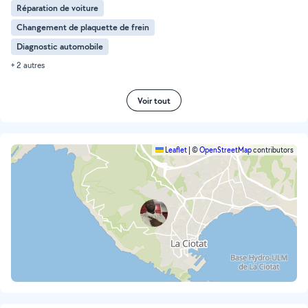
Réparation de voiture
Changement de plaquette de frein
Diagnostic automobile
+ 2 autres
Voir tout
Leaflet
|
©
OpenStreetMap
contributors