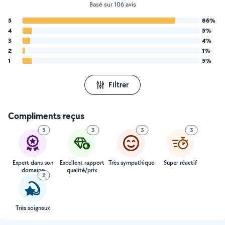
Basé sur 106 avis
5
86%
4
5%
3
4%
2
1%
1
5%
Filtrer
Compliments reçus
5
3
3
3
Expert dans son
Excellent rapport
Très sympathique
Super réactif
domaine
qualité/prix
2
Très soigneux