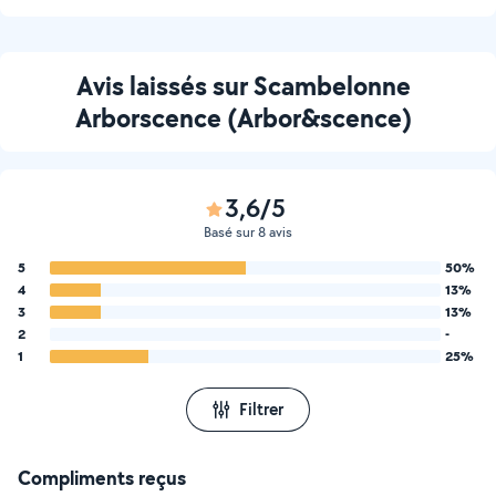
Avis laissés sur Scambelonne
Arborscence (Arbor&scence)
3,6/5
Basé sur 8 avis
5
50%
4
13%
3
13%
2
-
1
25%
Filtrer
Compliments reçus