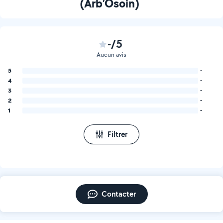
(Arb’Osoin)
-/5
Aucun avis
5
-
4
-
3
-
2
-
1
-
Filtrer
Contacter