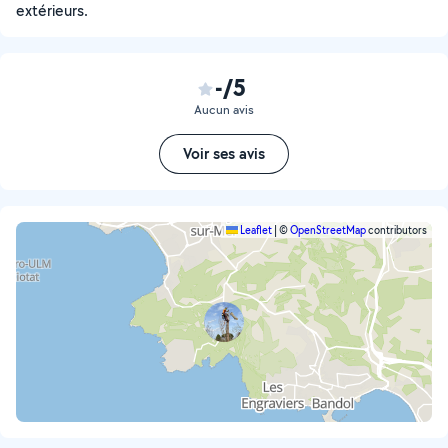
extérieurs.
-/5
Aucun avis
Voir ses avis
Leaflet
|
©
OpenStreetMap
contributors