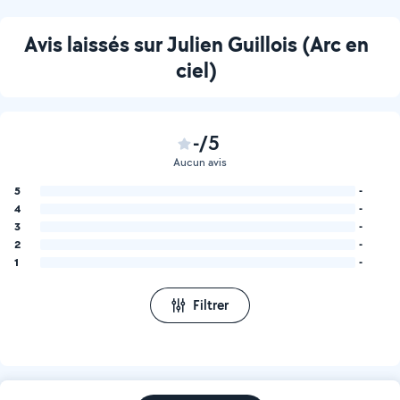
Avis laissés sur Julien Guillois (Arc en
ciel)
-/5
Aucun avis
5
-
4
-
3
-
2
-
1
-
Filtrer