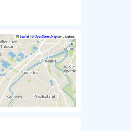
Leaflet
|
©
OpenStreetMap
contributors