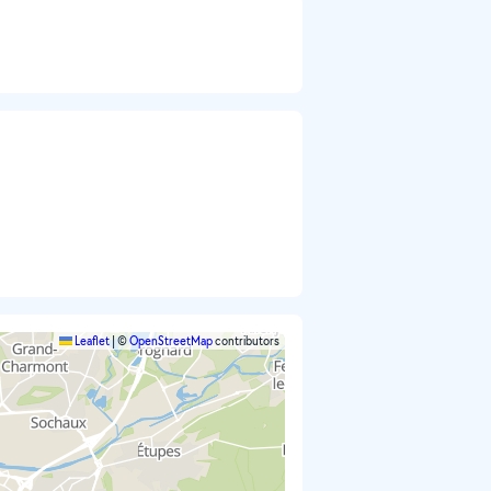
Leaflet
|
©
OpenStreetMap
contributors