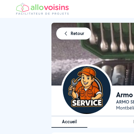
Retour
Armo
ARMO S
Montbéli
Accueil