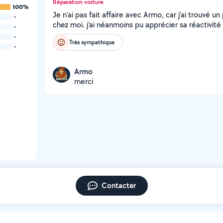
Réparation voiture
100%
Je n'ai pas fait affaire avec Armo, car j'ai trouvé u
-
chez moi. j'ai néanmoins pu apprécier sa réactivité 
-
-
Très sympathique
-
Armo
merci
Contacter