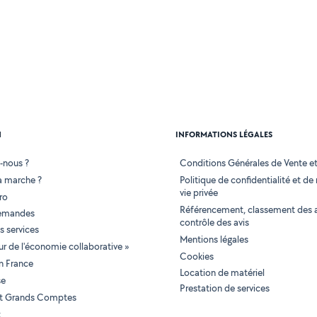
N
INFORMATIONS LÉGALES
-nous ?
Conditions Générales de Vente et 
 marche ?
Politique de confidentialité et de
vie privée
ro
Référencement, classement des 
demandes
contrôle des avis
 services
Mentions légales
tur de l'économie collaborative »
Cookies
en France
Location de matériel
se
Prestation de services
 et Grands Comptes
t