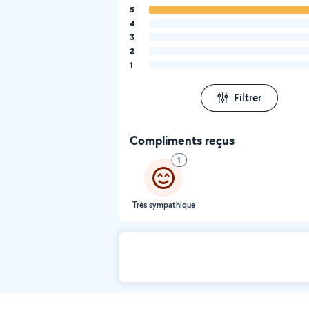
5
4
3
2
1
Filtrer
Compliments reçus
1
Très sympathique