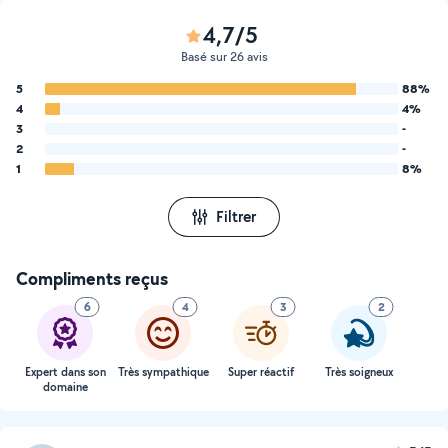
4,7/5
Basé sur 26 avis
5
88%
4
4%
3
-
2
-
1
8%
Filtrer
Compliments reçus
6
4
3
2
Expert dans son
Très sympathique
Super réactif
Très soigneux
domaine