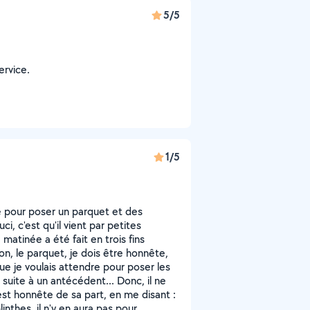
5/5
ervice.
1/5
le pour poser un parquet et des
uci, c'est qu'il vient par petites
 matinée a été fait en trois fins
 Bon, le parquet, je dois être honnête,
que je voulais attendre pour poser les
 suite à un antécédent... Donc, il ne
est honnête de sa part, en me disant :
inthes, il n'y en aura pas pour