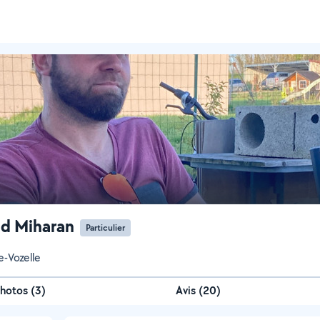
d Miharan
Particulier
e-Vozelle
hotos
(
3
)
Avis (20)