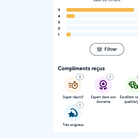
5
4
3
2
1
Filtrer
Compliments reçus
3
1
Super réactif
Expert dans son
Excellent r
domaine
qualité/p
1
Très soigneux