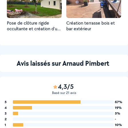
Pose de clôture rigide
Création terrasse bois et
occultante et création d’un
bar extérieur
gazon
Avis laissés sur Arnaud Pimbert
4,3/5
Basé sur 21 avis
5
67%
4
19%
3
5%
2
-
1
10%