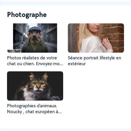
Photographe
Photos réalistes de votre
Séance portrait lifestyle en
chat ou chien. Envoyez-moi
extérieur
3 ou 4 photos de votre
animal de compagnie, vous
obtiendrez un portrait
unique et original. C'est
aussi un cadeau original
pour les fêtes ou
anniversaire !
Photographies d'animaux.
Noucky , chat européen à
poils longs