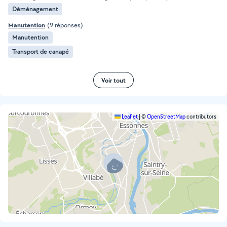
Déménagement
Manutention
(9 réponses)
Manutention
Transport de canapé
Voir tout
Leaflet
|
©
OpenStreetMap
contributors