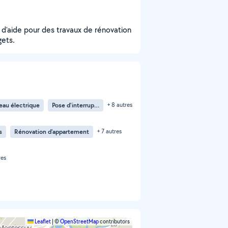
 d'aide pour des travaux de rénovation
gets.
au électrique
Pose d'interrupteur
+ 8 autres
s
Rénovation d'appartement
+ 7 autres
res
Leaflet
|
©
OpenStreetMap
contributors