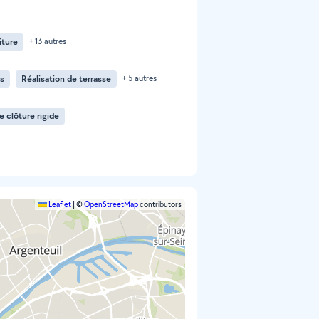
iture
+ 13 autres
ns
Réalisation de terrasse
+ 5 autres
e clôture rigide
Leaflet
|
©
OpenStreetMap
contributors