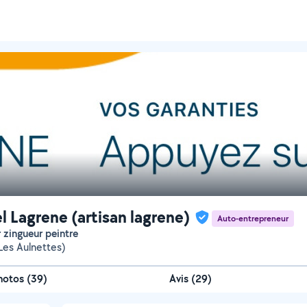
l Lagrene (artisan lagrene)
Auto-entrepreneur
r zingueur peintre
Les Aulnettes)
hotos
(
39
)
Avis (29)