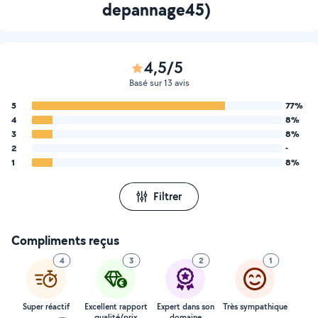
depannage45)
4,5/5
Basé sur 13 avis
5
77%
4
8%
3
8%
2
-
1
8%
Filtrer
Compliments reçus
4
3
2
1
Super réactif
Excellent rapport
Expert dans son
Très sympathique
qualité/prix
domaine