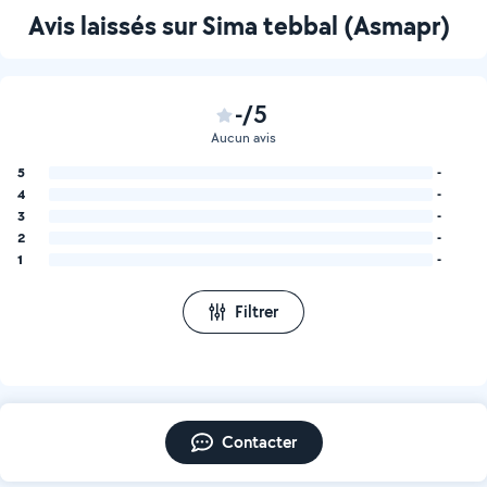
Avis laissés sur Sima tebbal (Asmapr)
-/5
Aucun avis
5
-
4
-
3
-
2
-
1
-
Filtrer
Contacter