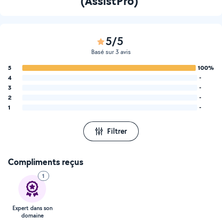
(AssistPro)
5/5
Basé sur 3 avis
5
100%
4
-
3
-
2
-
1
-
Filtrer
Compliments reçus
1
Expert dans son
domaine