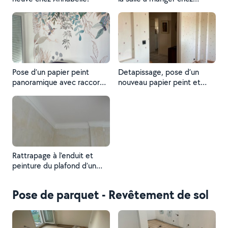
Dorothée.
Pose d’un papier peint
Detapissage, pose d’un
panoramique avec raccord
nouveau papier peint et
chez Françoise.
peinture des menuiseries
chez Josy et Marie Jeanne.
Rattrapage à l’enduit et
peinture du plafond d’un
salon et d’une salle à
manger chez Josy et Marie
Pose de parquet - Revêtement de sol
Jeanne.