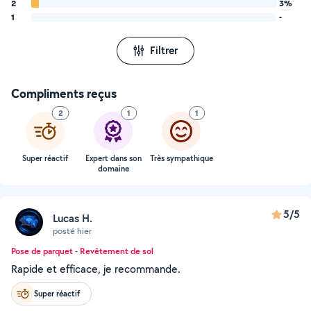
2
3%
1
-
Filtrer
Compliments reçus
2
1
1
Super réactif
Expert dans son
Très sympathique
domaine
5/5
Lucas H.
posté hier
Pose de parquet - Revêtement de sol
Rapide et efficace, je recommande.
Super réactif