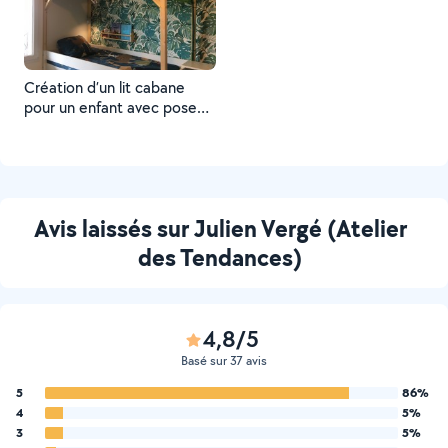
Création d’un lit cabane
pour un enfant avec pose
de papier peint
Avis laissés sur Julien Vergé (Atelier
des Tendances)
4,8/5
Basé sur 37 avis
5
86%
4
5%
3
5%