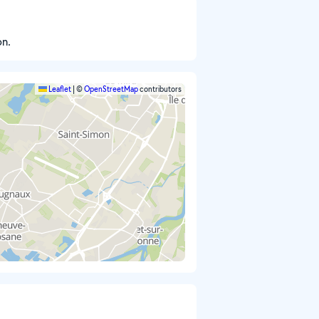
on.
Leaflet
|
©
OpenStreetMap
contributors