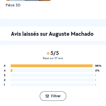
Pièce 3D
Avis laissés sur Auguste Machado
5/5
Basé sur 57 avis
5
98%
4
2%
3
-
2
-
1
-
Filtrer