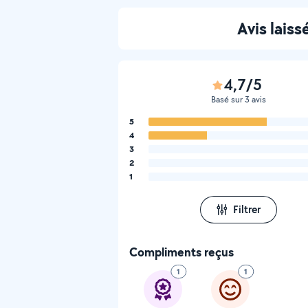
Avis lais
4,7/5
Basé sur 3 avis
5
4
3
2
1
Filtrer
Compliments reçus
1
1