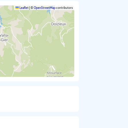
Leaflet
|
©
OpenStreetMap
contributors