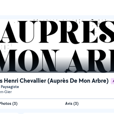
s Henri Chevallier (Auprès De Mon Arbre)
r Paysagiste
en-Gier
Photos
(
3
)
Avis (3)