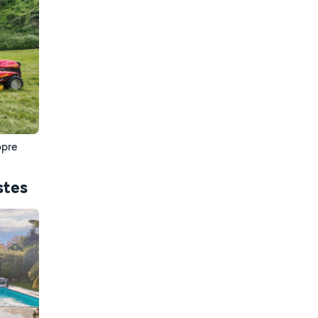
opre
stes