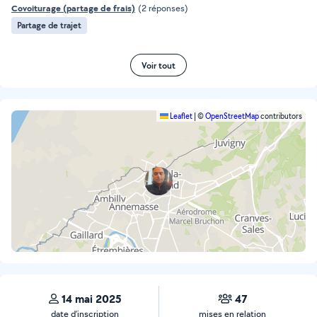
Covoiturage (partage de frais)
(2 réponses)
Partage de trajet
Voir tout
Leaflet
|
©
OpenStreetMap
contributors
14 mai 2025
47
date d’inscription
mises en relation