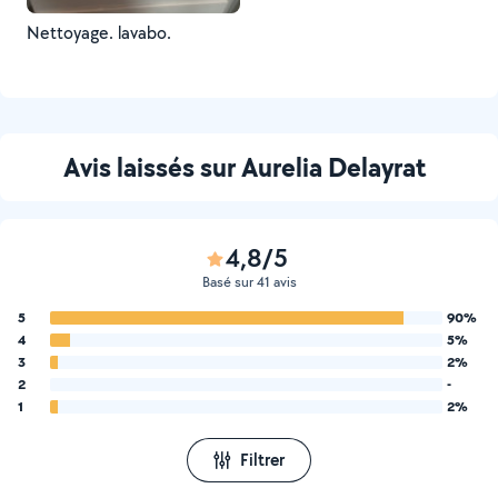
Nettoyage. lavabo.
Avis laissés sur Aurelia Delayrat
4,8/5
Basé sur 41 avis
5
90%
4
5%
3
2%
2
-
1
2%
Filtrer