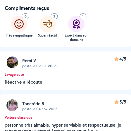
Compliments reçus
6
5
1
Très sympathique
Super réactif
Expert dans son
domaine
4/5
Remi V.
posté le 09 juil. 2026
Lavage auto
Réactive à l’écoute
5/5
Tancrède B.
posté le 04 nov. 2025
Voiture classique
personne très aimable, hyper serviable et respectueuse. je
recommande vivement ! merci beaucoup à elle