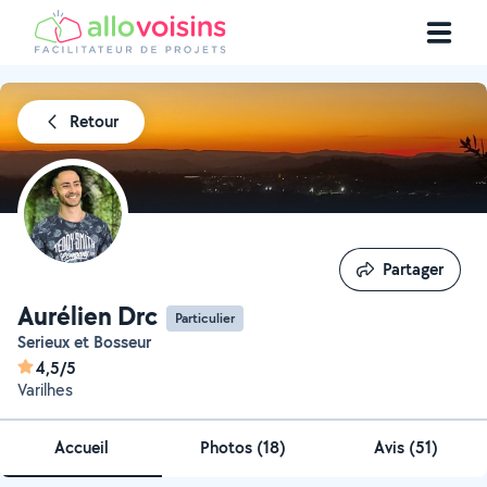
Retour
Partager
Partager
Aurélien Drc
Particulier
Serieux et Bosseur
4,5/5
Varilhes
Accueil
Photos
(
18
)
Avis (51)