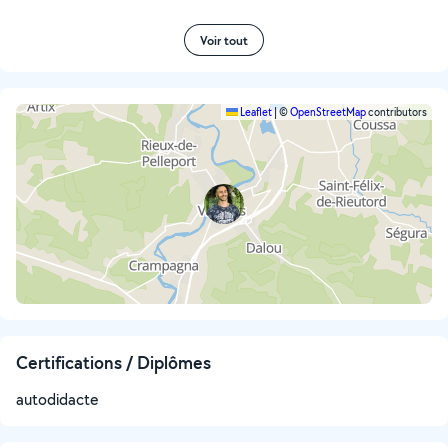
Voir tout
Leaflet
|
©
OpenStreetMap
contributors
Certifications / Diplômes
autodidacte