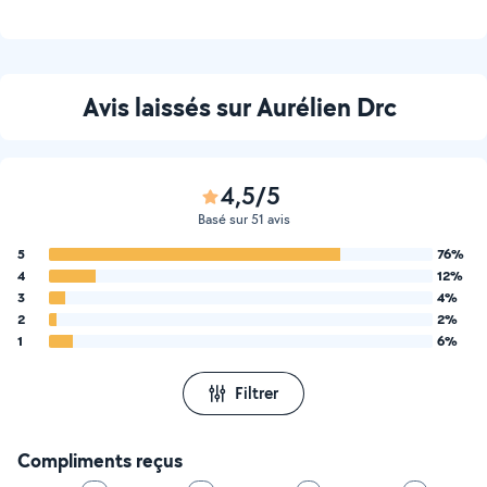
Avis laissés sur Aurélien Drc
4,5/5
Basé sur 51 avis
5
76%
4
12%
3
4%
2
2%
1
6%
Filtrer
Compliments reçus