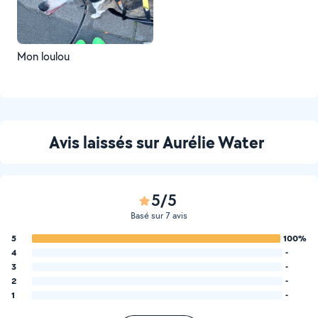
Mon loulou
Avis laissés sur Aurélie Water
5/5
Basé sur 7 avis
5
100%
4
-
3
-
2
-
1
-