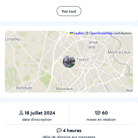
Voir tout
Leaflet
|
©
OpenStreetMap
contributors
18 juillet 2024
60
date d’inscription
mises en relation
4 heures
délai de réponse aux messages