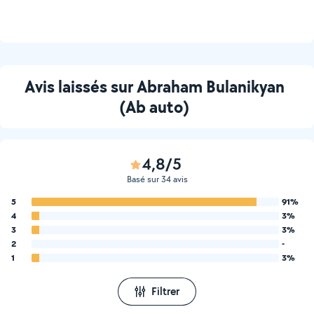
Avis laissés sur Abraham Bulanikyan
(Ab auto)
4,8/5
Basé sur 34 avis
5
91%
4
3%
3
3%
2
-
1
3%
Filtrer