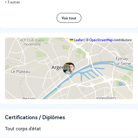
+ 3 autres
Voir tout
Leaflet
|
©
OpenStreetMap
contributors
Certifications / Diplômes
Tout corps d'état