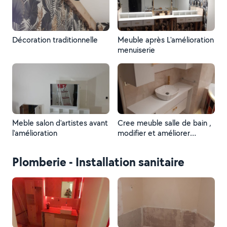
Décoration traditionnelle
Meuble après L'amélioration
menuiserie
Meble salon d'artistes avant
Cree meuble salle de bain ,
l'amélioration
modifier et améliorer
meuble salle de bain ajouter
plan lavabo robinet
Plomberie - Installation sanitaire
plomberie et encastrer
miroir