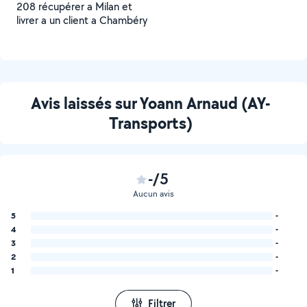
208 récupérer a Milan et
livrer a un client a Chambéry
Avis laissés sur Yoann Arnaud (AY-
Transports)
-/5
Aucun avis
5
-
4
-
3
-
2
-
1
-
Filtrer