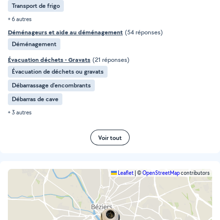
Transport de frigo
+ 6 autres
Déménageurs et aide au déménagement
(54 réponses)
Déménagement
Évacuation déchets - Gravats
(21 réponses)
Évacuation de déchets ou gravats
Débarrassage d'encombrants
Débarras de cave
+ 3 autres
Voir tout
Leaflet
|
©
OpenStreetMap
contributors