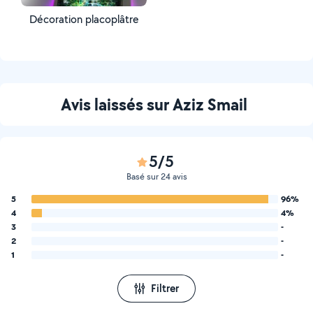
Décoration placoplâtre
Avis laissés sur Aziz Smail
5/5
Basé sur 24 avis
5
96%
4
4%
3
-
2
-
1
-
Filtrer