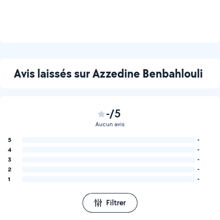
Avis laissés sur Azzedine Benbahlouli
-/5
Aucun avis
5
-
4
-
3
-
2
-
1
-
Filtrer