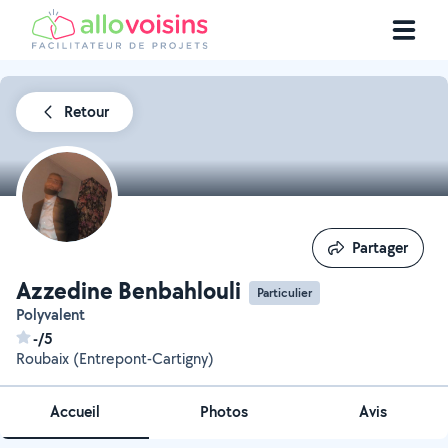
Retour
Partager
Partager
Azzedine Benbahlouli
Particulier
Polyvalent
-/5
Roubaix (Entrepont-Cartigny)
Accueil
Photos
Avis