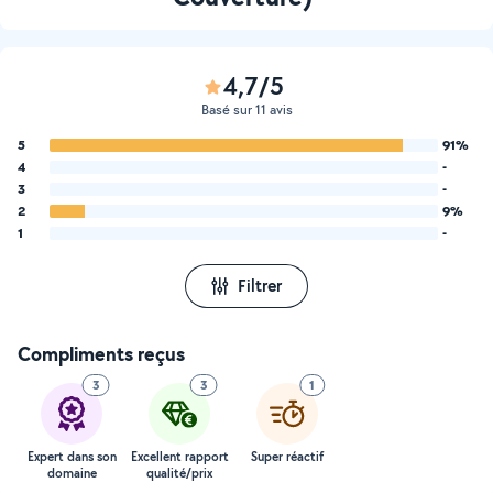
4,7/5
Basé sur 11 avis
5
91%
4
-
3
-
2
9%
1
-
Filtrer
Compliments reçus
3
3
1
Expert dans son
Excellent rapport
Super réactif
domaine
qualité/prix