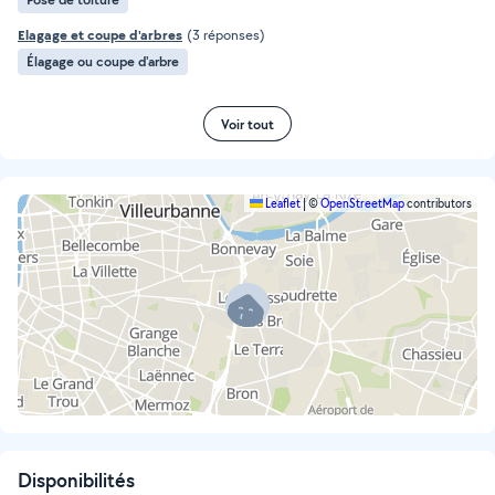
Elagage et coupe d'arbres
(3 réponses)
Élagage ou coupe d'arbre
Voir tout
Leaflet
|
©
OpenStreetMap
contributors
Disponibilités