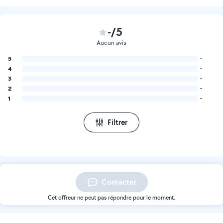
-/5
Aucun avis
5
-
4
-
3
-
2
-
1
-
Filtrer
Contacter
Cet offreur ne peut pas répondre pour le moment.