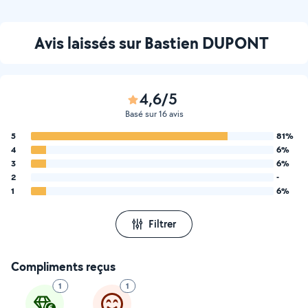
Avis laissés sur Bastien DUPONT
4,6/5
Basé sur 16 avis
5
81%
4
6%
3
6%
2
-
1
6%
Filtrer
Compliments reçus
1
1