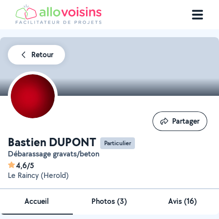
Retour
Partager
Partager
Bastien DUPONT
Particulier
Débarassage gravats/beton
4,6/5
Le Raincy (Herold)
Accueil
Photos
(
3
)
Avis (16)