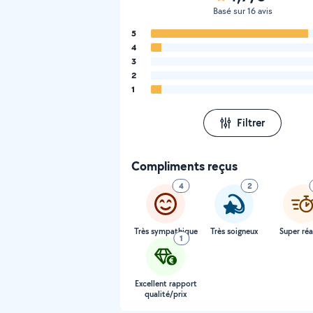
Basé sur 16 avis
5
4
3
2
1
Filtrer
Compliments reçus
4
2
Très sympathique
Très soigneux
Super réa
1
Excellent rapport
qualité/prix