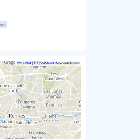
ion
Leaflet
|
©
OpenStreetMap
contributors