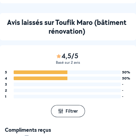
Avis laissés sur Toufik Maro (bâtiment
rénovation)
4,5/5
Basé sur 2 avis
5
50%
4
50%
3
-
2
-
1
-
Filtrer
Compliments reçus