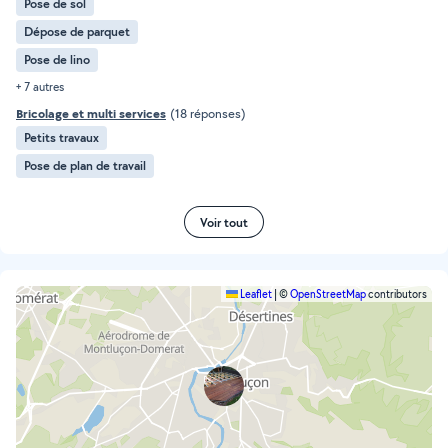
Pose de sol
Dépose de parquet
Pose de lino
+ 7 autres
Bricolage et multi services
(18 réponses)
Petits travaux
Pose de plan de travail
Voir tout
Leaflet
|
©
OpenStreetMap
contributors