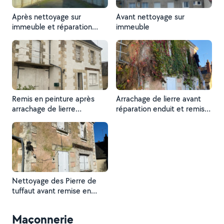
Après nettoyage sur
Avant nettoyage sur
immeuble et réparation
immeuble
encadrements
Remis en peinture après
Arrachage de lierre avant
arrachage de lierre
réparation enduit et remise
réparation des enduit et
en peinture
nettoyage des Pierre de
tuffaut
Nettoyage des Pierre de
tuffaut avant remise en
peinture
Maçonnerie