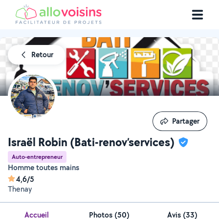
Retour
Partager
Partager
Israël Robin (Bati-renov’services)
Auto-entrepreneur
Homme toutes mains
4,6/5
Thenay
Accueil
Photos
(
50
)
Avis (33)