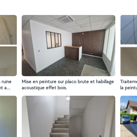
 ruine
Mise en peinture sur placo brute et habillage
Traitem
nt a
acoustique effet bois.
la peint
un salon