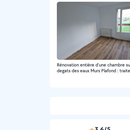
Rénovation entière d'une chambre su
degats des eaux Murs Plafond : trai
hydrophobe, ratissage, préparation, 
de finitions Sol : Sous couche phonique,
parquet flottant.
3,6/5