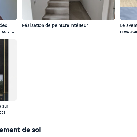
 des
Réalisation de peinture intérieur
Le aven
 suivie
mes soin
pour leu
s sur
cts.
tement de sol