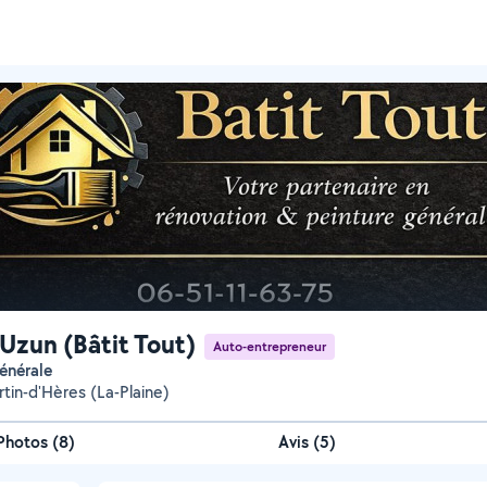
 Uzun (Bâtit Tout)
Auto-entrepreneur
générale
rtin-d'Hères (La-Plaine)
Photos
(
8
)
Avis (5)