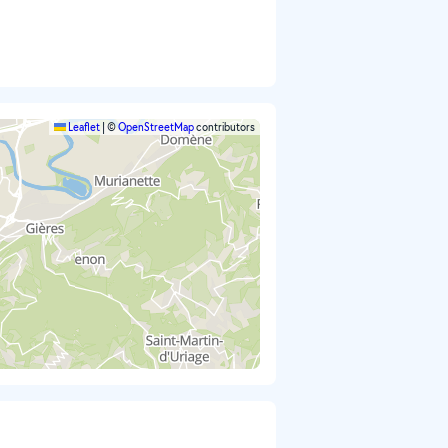
Leaflet
|
©
OpenStreetMap
contributors