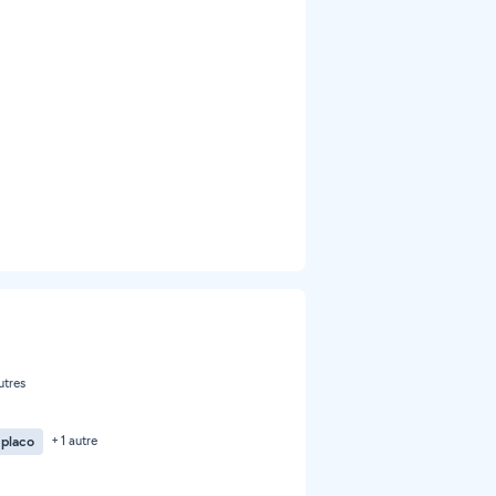
utres
 placo
+ 1 autre