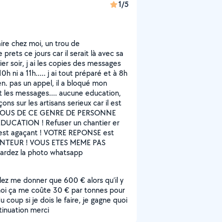
1/5
ire chez moi, un trou de
rets ce jours car il serait là avec sa
ier soir, j ai les copies des messages
10h ni a 11h..... j ai tout préparé et à 8h
n. pas un appel, il a bloqué mon
it les messages.... aucune education,
ns sur les artisans serieux car il est
SSEZ VOUS DE CE GENRE DE PERSONNE
UCATION ! Refuser un chantier er
est agaçant ! VOTRE REPONSE est
ENTEUR ! VOUS ETES MEME PAS
rdez la photo whatsapp
ulez me donner que 600 € alors qu’il y
moi ça me coûte 30 € par tonnes pour
 coup si je dois le faire, je gagne quoi
ntinuation merci