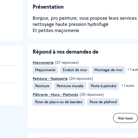
Présentation
Bonjour, pro peinture, vous propose leurs service
nettoyage haute pression hydrofugé
Et petites maçonnerie
Répond à vos demandes de
Maçonnerie
(27 réponses)
Maçonnerie
Enduit de mur
Montage de mur
+ 1 aut
Peinture - Tapisserie
(24 réponses)
Peinture
Peinture murale
Porte à peindre
+ 1 autre
Plâtrerie - Murs - Plafonds
(20 réponses)
Pose de placo ou de bandes
Pose de plafond
Voir tout