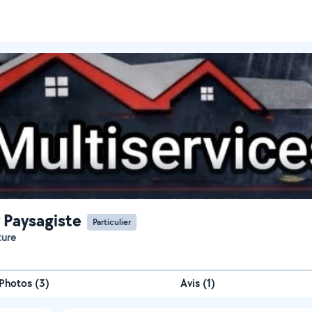
 Paysagiste
Particulier
ture
)
Photos
(
3
)
Avis (1)