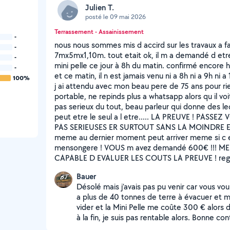
Julien T.
posté le 09 mai 2026
Terrassement - Assainissement
-
nous nous sommes mis d accird sur les travaux a fa
-
7mx5mx1,10m. tout etait ok, il m a demandé d etre p
-
mini pelle ce jour à 8h du matin. confirmé encore h
-
et ce matin, il n est jamais venu ni a 8h ni a 9h ni a 
100%
j ai attendu avec mon beau pere de 75 ans pour rie
portable, ne repinds plus a whatsapp alors qu il vo
pas serieux du tout, beau parleur qui donne des leço
peut etre le seul a l etre..... LA PREUVE ! PA
PAS SERIEUSES ER SURTOUT SANS LA MOINDRE ED
meme au dernier moment peut arriver meme si c 
mensongere ! VOUS m avez demandé 600€ !!! M
CAPABLE D EVALUER LES COUTS LA PREUVE ! rega
Bauer
Désolé mais j’avais pas pu venir car vous vo
a plus de 40 tonnes de terre à évacuer et 
vider et la Mini Pelle me coûte 300 € alors du
à la fin, je suis pas rentable alors. Bonne co