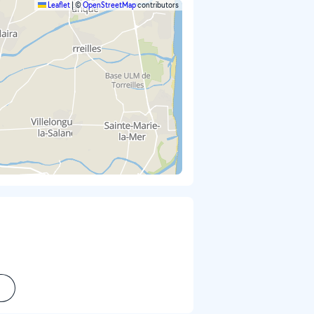
Leaflet
|
©
OpenStreetMap
contributors