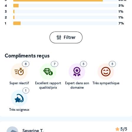
4
5%
3
1%
2
1%
1
7%
Filtrer
Compliments reçus
8
7
5
5
Super réactif
Excellent rapport
Expert dans son
Très sympathique
qualité/prix
domaine
1
Très soigneux
5/5
Severine T.