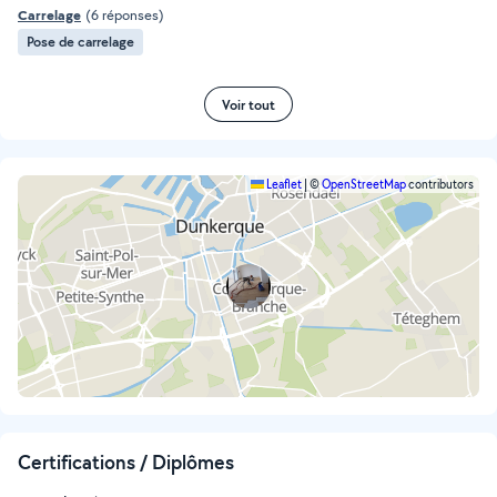
Carrelage
(6 réponses)
Pose de carrelage
Voir tout
Leaflet
|
©
OpenStreetMap
contributors
Certifications / Diplômes